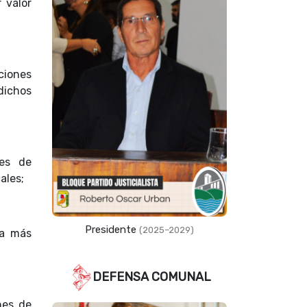
 valor
ciones
 dichos
nes de
cales;
Presidente
(2025–2029)
la más
DEFENSA COMUNAL
nes de