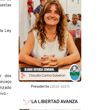
uestas
la Ley
or dos
oncejo
Presidente
(2023–2027)
rizado
ivo.-
LA LIBERTAD AVANZA