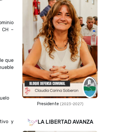
dominio
n CH –
 de que
mueble
duelo
Presidente
(2023–2027)
tivo y
LA LIBERTAD AVANZA