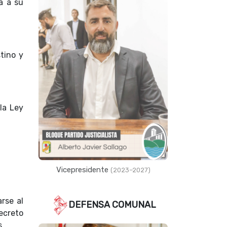
a a su
tino y
la Ley
Vicepresidente
(2023–2027)
rse al
DEFENSA COMUNAL
ecreto
s.