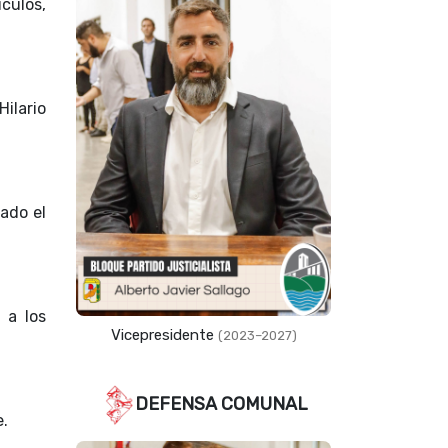
culos,
ilario
tado el
 a los
Concejala
(2025–2029)
DEFENSA COMUNAL
e.