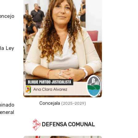
oncejo
la Ley
Concejala
(2025–2029)
minado
General
DEFENSA COMUNAL