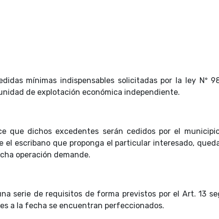
didas mínimas indispensables solicitadas por la ley Nº 9
 unidad de explotación económica independiente.
ece que dichos excedentes serán cedidos por el municipio
nte el escribano que proponga el particular interesado, que
dicha operación demande.
una serie de requisitos de forma previstos por el Art. 13 s
les a la fecha se encuentran perfeccionados.