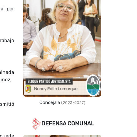
al por
rabajo
minada
ínez;
Concejala
(2023–2027)
nsmitió
DEFENSA COMUNAL
 puede