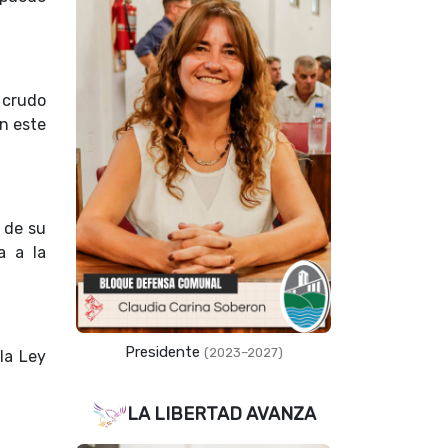
 crudo
n este
s de su
a a la
Presidente
(2023–2027)
la Ley
LA LIBERTAD AVANZA