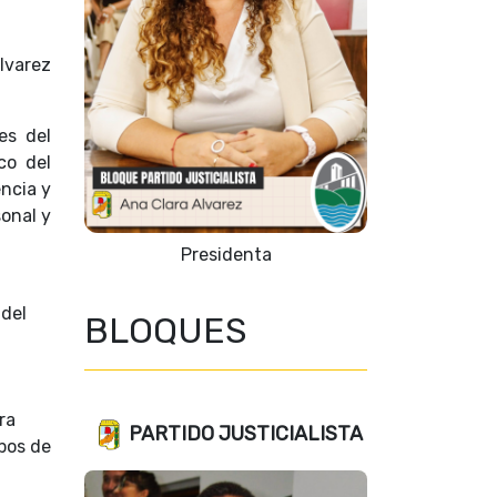
Álvarez
es del
co del
encia y
sonal y
Vicepresidente 1º
 del
BLOQUES
ra
PARTIDO JUSTICIALISTA
ipos de