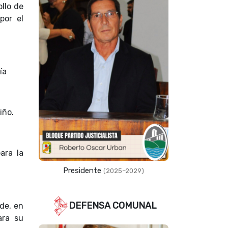
ollo de
por el
ía
iño.
ara la
Presidente
(2025–2029)
DEFENSA COMUNAL
de, en
ara su