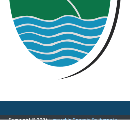
Copyright ©
2026
Honorable Concejo Deliberante
de General Paz
.