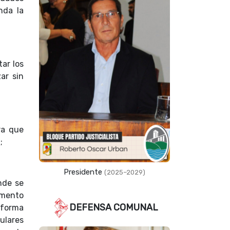
inda la
ar los
ar sin
ra que
;
Presidente
(2025–2029)
nde se
momento
DEFENSA COMUNAL
 forma
ulares