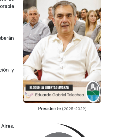
orable
deberán
ción y
Presidente
(2025–2029)
 Aires,