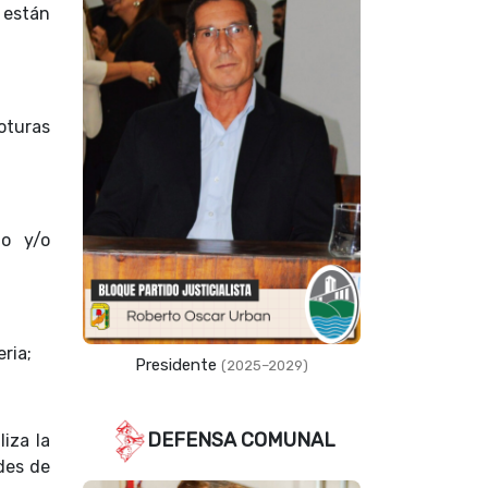
 están
roturas
mo y/o
ria;
Vicepresidente
(2023–2027)
DEFENSA COMUNAL
liza la
ades de