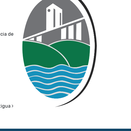
ncia de
tigua