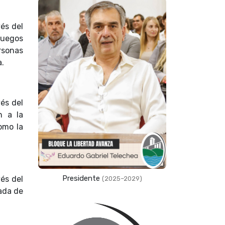
vés del
juegos
rsonas
a.
vés del
n a la
omo la
Presidente
vés del
(2025–2029)
ada de