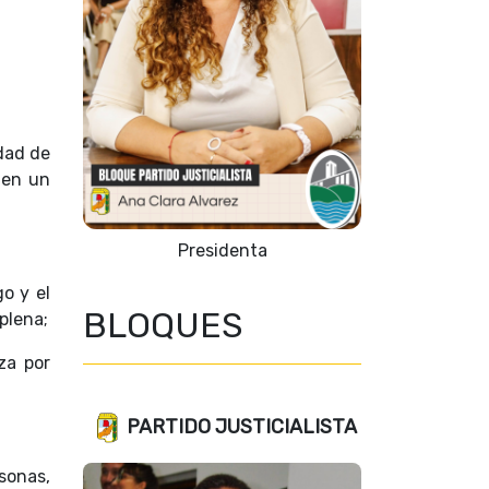
idad de
 en un
Vicepresidente 1º
o y el
BLOQUES
plena;
za por
PARTIDO JUSTICIALISTA
rsonas,