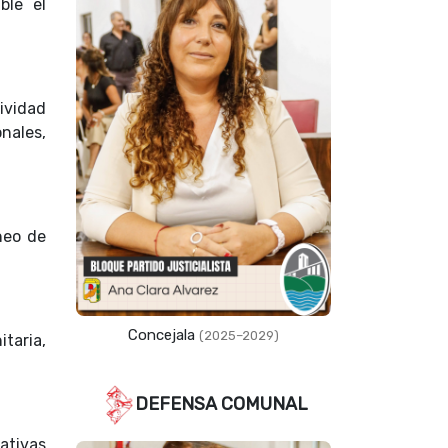
ble el
ividad
nales,
neo de
Concejala
(2025–2029)
taria,
DEFENSA COMUNAL
ativas