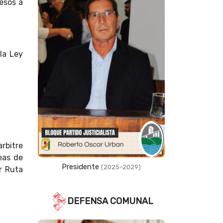
esos a
la Ley
arbitre
eas de
Presidente
(2025–2029)
r Ruta
DEFENSA COMUNAL