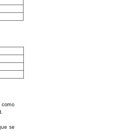
, como
d.
que se