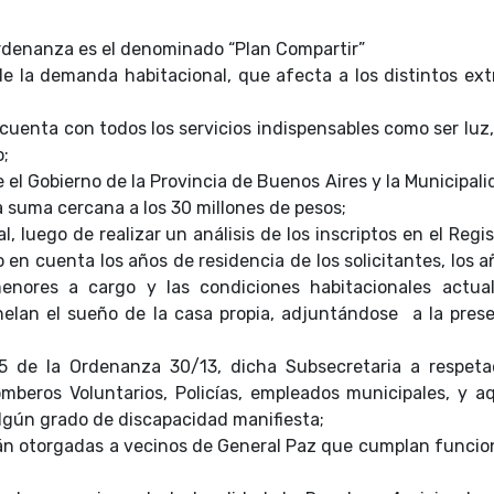
ordenanza es el denominado “Plan Compartir”
e la demanda habitacional, que afecta a los distintos ext
 cuenta con todos los servicios indispensables como ser luz
o;
 el Gobierno de la Provincia de Buenos Aires y la Municipal
 suma cercana a los 30 millones de pesos;
l, luego de realizar un análisis de los inscriptos en el Regi
 en cuenta los años de residencia de los solicitantes, los 
 menores a cargo y las condiciones habitacionales actua
elan el sueño de la casa propia, adjuntándose a la prese
5 de la Ordenanza 30/13, dicha Subsecretaria a respeta
mberos Voluntarios, Policías, empleados municipales, y aq
lgún grado de discapacidad manifiesta;
rán otorgadas a vecinos de General Paz que cumplan funcio