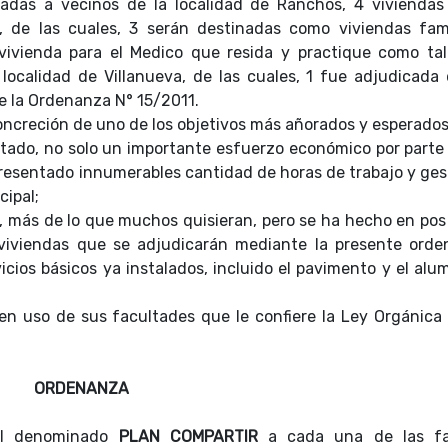
adas a vecinos de la localidad de Ranchos, 4 viviendas
 de las cuales, 3 serán destinadas como viviendas fami
ivienda para el Medico que resida y practique como tal
localidad de Villanueva, de las cuales, 1 fue adjudicada
de la Ordenanza N° 15/2011.
oncreción de uno de los objetivos más añorados y esperados 
tado, no solo un importante esfuerzo económico por parte 
presentado innumerables cantidad de horas de trabajo y ges
cipal;
 más de lo que muchos quisieran, pero se ha hecho en pos
s viviendas que se adjudicarán mediante la presente orde
cios básicos ya instalados, incluido el pavimento y el alu
 en uso de sus facultades que le confiere la Ley Orgánica 
ORDENANZA
del denominado
PLAN COMPARTIR
a cada una de las fa