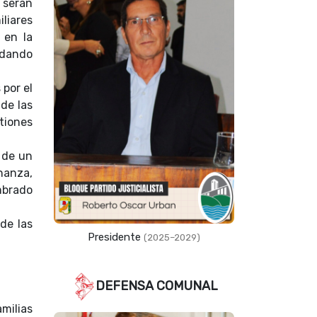
 serán
liares
 en la
 dando
por el
de las
tiones
 de un
nanza,
mbrado
de las
Presidente
(2025–2029)
DEFENSA COMUNAL
milias