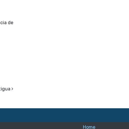
ncia de
tigua
Home