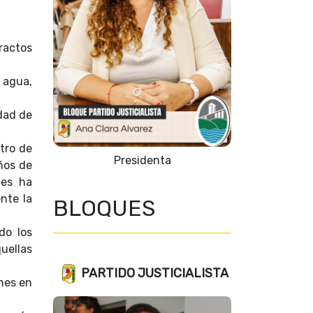
ractos
, agua,
idad de
stro de
Presidenta
años de
les ha
nte la
BLOQUES
do los
uellas
PARTIDO JUSTICIALISTA
nes en