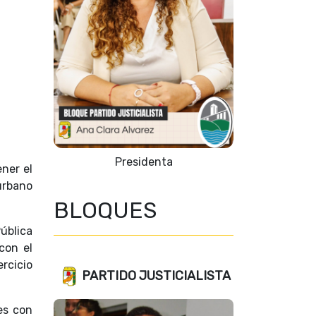
Vicepresidente 1º
ner el
urbano
BLOQUES
ública
con el
rcicio
PARTIDO JUSTICIALISTA
es con