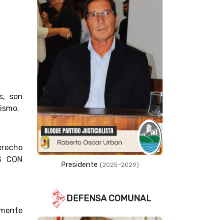
s, son
tismo.
erecho
S CON
Vicepresidente
(2023–2027)
DEFENSA COMUNAL
lmente