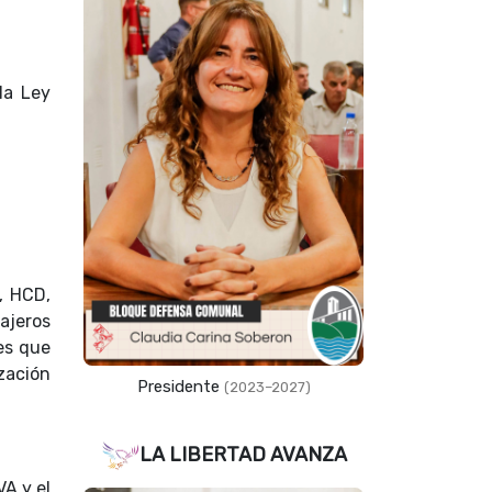
la Ley
, HCD,
ajeros
es que
zación
Presidente
(2023–2027)
LA LIBERTAD AVANZA
VA y el