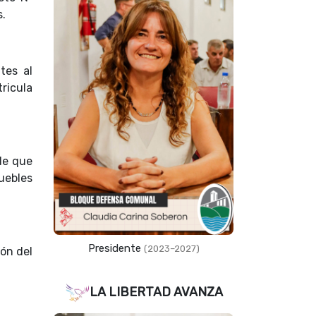
s.
tes al
ricula
 de que
uebles
Presidente
(2023–2027)
ión del
LA LIBERTAD AVANZA