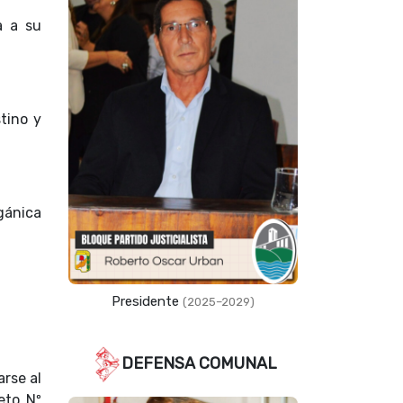
a a su
tino y
gánica
Presidente
(2025–2029)
DEFENSA COMUNAL
arse al
eto Nº