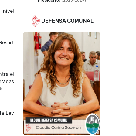
Presidente
(2025–2029)
 nivel
DEFENSA COMUNAL
Resort
tra el
peradas
k.
la Ley